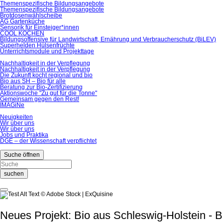
Themenspezifische Bildungsangebote
Themenspezifische Bildungsangebote
Brotdosenwählscheibe
AG Gartenküche
Sensorik für Einsteiger*innen
COOL KOCHEN
Bildungsoffensive für Landwirtschaft, Ernährung und Verbraucherschutz (BiLEV)
Superhelden Hülsenfrüchte
Unterrichtsmodule und Projekttage
Nachhaltigkeit in der Verpflegung
Nachhaltigkeit in der Verpflegung
Die Zukunft kocht regional und bio
Bio aus SH – Bio für alle
Beratung zur Bio-Zertifizierung
Aktionswoche "Zu gut für die Tonne"
Gemeinsam gegen den Rest!
IMAGiNe
Neuigkeiten
Wir über uns
Wir über uns
Jobs und Praktika
DGE – der Wissenschaft verpflichtet
Suche öffnen
suchen
© Adobe Stock | ExQuisine
Neues Projekt: Bio aus Schleswig-Holstein - Bi