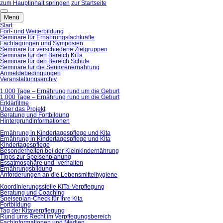
zum Hauptinhalt springen
zur Startseite
Menü
Start
Fort- und Weiterbildung
Seminare für Ernährungsfachkräfte
Fachtagungen und Symposien
Seminare für verschiedene Zielgruppen
Seminare für den Bereich KiTa
Seminare für den Bereich Schule
Seminare für die Seniorenernährung
Anmeldebedingungen
Veranstaltungsarchiv
1.000 Tage – Ernährung rund um die Geburt
1.000 Tage – Ernährung rund um die Geburt
Erklärfilme
Über das Projekt
Beratung und Fortbildung
Hintergrundinformationen
Ernährung in Kindertagespflege und Kita
Ernährung in Kindertagespflege und Kita
Kindertagespflege
Besonderheiten bei der Kleinkindernährung
Tipps zur Speisenplanung
Essatmosphäre und -verhalten
Ernährungsbildung
Anforderungen an die Lebensmittelhygiene
Koordinierungsstelle KiTa-Verpflegung
Beratung und Coaching
Speiseplan-Check für Ihre Kita
Fortbildung
Tag der Kitaverpflegung
Rund ums Recht im Verpflegungsbereich
Fachinformationen und Medien