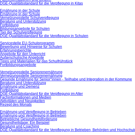
DGE-Qualitätsstandard für die Verpflegung in Kitas
Ernährung in der Schule
Ernährung in der Schule
Vernetzungsstelle Schulverpflegung
Beratung und Unterstützung
Fortbildung
Bildungsangebote für Schulen
Tag der Schulverpflegung
DGE-Qualitätsstandard für die Verpflegung in Schulen
Servicestelle EU-Schulprogramm
Bewerbung und Hinweise für Schulen
Erfahrungsberichte
Angebote für den Unterricht
Außerschulische Angebote
Tipps und Materialien für das Schulfrühstück
Fortbildungsangebote
Vernetzungsstelle Seniorenernährung
Vernetzungsstelle Seniorenernährung
Gesunde Ernährung für Senior*innen - Teilhabe und Integration in der Kommune
Beratung und Unterstützung
Ernährung und Demenz
Fortbildung
DGE-Qualitätsstandard für die Verpflegung im Alter
Fachinformationen und Medien
Aktivitäten und Neuigkeiten
Rezept des Monats
Ernährung und Verpflegung in Betrieben
Ernährung und Verpflegung in Betrieben
Betriebliche Gesundheitsförderung
Gesundheitstage: Ein Beispiel
Beratung und Coaching
DGE-Qualitätsstandard für die Verpflegung in Betrieben, Behörden und Hochschu