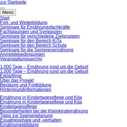
zum
zur Startseite
Hauptinhalt
springen
Menü
Start
Fort- und Weiterbildung
Seminare für Ernährungsfachkräfte
Fachtagungen und Symposien
Seminare für verschiedene Zielgruppen
Seminare für den Bereich KiTa
Seminare für den Bereich Schule
Seminare für die Seniorenernährung
Anmeldebedingungen
Veranstaltungsarchiv
1.000 Tage – Ernährung rund um die Geburt
1.000 Tage – Ernährung rund um die Geburt
Erklärfilme
Über das Projekt
Beratung und Fortbildung
Hintergrundinformationen
Ernährung in Kindertagespflege und Kita
Ernährung in Kindertagespflege und Kita
Kindertagespflege
Besonderheiten bei der Kleinkindernährung
Tipps zur Speisenplanung
Essatmosphäre und -verhalten
Ernährungsbildung