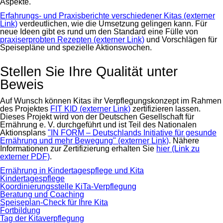
Aspekte.
Erfahrungs- und Praxisberichte verschiedener Kitas (externer
Link)
verdeutlichen, wie die Umsetzung gelingen kann. Für
neue Ideen gibt es rund um den Standard eine Fülle von
praxiserprobten Rezepten (externer Link)
und Vorschlägen für
Speisepläne und spezielle Aktionswochen.
Stellen Sie Ihre Qualität unter
Beweis
Auf Wunsch können Kitas ihr Verpflegungskonzept im Rahmen
des Projektes
FIT KID (externer Link)
zertifizieren lassen.
Dieses Projekt wird von der Deutschen Gesellschaft für
Ernährung e. V. durchgeführt und ist Teil des Nationalen
Aktionsplans
"IN FORM – Deutschlands Initiative für gesunde
Ernährung und mehr Bewegung" (externer Link)
. Nähere
Informationen zur Zertifizierung erhalten Sie
hier (Link zu
externer PDF)
.
Navigation
Ernährung in Kindertagespflege und Kita
überspringen
Kindertagespflege
Koordinierungsstelle KiTa-Verpflegung
Beratung und Coaching
Speiseplan-Check für Ihre Kita
Fortbildung
Tag der Kitaverpflegung