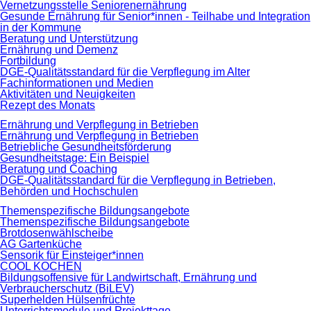
Vernetzungsstelle Seniorenernährung
Gesunde Ernährung für Senior*innen - Teilhabe und Integration
in der Kommune
Beratung und Unterstützung
Ernährung und Demenz
Fortbildung
DGE-Qualitätsstandard für die Verpflegung im Alter
Fachinformationen und Medien
Aktivitäten und Neuigkeiten
Rezept des Monats
Ernährung und Verpflegung in Betrieben
Ernährung und Verpflegung in Betrieben
Betriebliche Gesundheitsförderung
Gesundheitstage: Ein Beispiel
Beratung und Coaching
DGE-Qualitätsstandard für die Verpflegung in Betrieben,
Behörden und Hochschulen
Themenspezifische Bildungsangebote
Themenspezifische Bildungsangebote
Brotdosenwählscheibe
AG Gartenküche
Sensorik für Einsteiger*innen
COOL KOCHEN
Bildungsoffensive für Landwirtschaft, Ernährung und
Verbraucherschutz (BiLEV)
Superhelden Hülsenfrüchte
Unterrichtsmodule und Projekttage