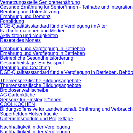
Vernetzungsstelle Seniorenernährung
Gesunde Ernährung für Senior*innen - Teilhabe und Integrati
Beratung und Unterstützung
Ernährung und Demenz
Fortbildung
DGE-Qualitätsstandard für die Verpflegung im Alter
Fachinformationen und Medien
Aktivitäten und Neuigkeiten
Rezept des Monats
Ernährung und Verpflegung in Betrieben
Ernährung und Verpflegung in Betrieben
Betriebliche Gesundheitsförderung
Gesundheitstage: Ein Beispiel
Beratung und Coaching
DGE-Qualitätsstandard für die Verpflegung in Betrieben, Beh
Themenspezifische Bildungsangebote
Themenspezifische Bildungsangebote
Brotdosenwählscheibe
AG Gartenküche
Sensorik für Einsteiger*innen
COOL KOCHEN
Bildungsoffensive für Landwirtschaft, Ernährung und Verbrauc
Superhelden Hülsenfrüchte
Unterrichtsmodule und Projekttage
Nachhaltigkeit in der Verpflegung
Nachhaltigkeit in der Verpflegung