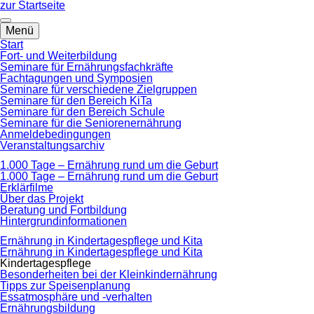
zum
zur Startseite
Hauptinhalt
springen
Menü
Start
Fort- und Weiterbildung
Seminare für Ernährungsfachkräfte
Fachtagungen und Symposien
Seminare für verschiedene Zielgruppen
Seminare für den Bereich KiTa
Seminare für den Bereich Schule
Seminare für die Seniorenernährung
Anmeldebedingungen
Veranstaltungsarchiv
1.000 Tage – Ernährung rund um die Geburt
1.000 Tage – Ernährung rund um die Geburt
Erklärfilme
Über das Projekt
Beratung und Fortbildung
Hintergrundinformationen
Ernährung in Kindertagespflege und Kita
Ernährung in Kindertagespflege und Kita
Kindertagespflege
Besonderheiten bei der Kleinkindernährung
Tipps zur Speisenplanung
Essatmosphäre und -verhalten
Ernährungsbildung