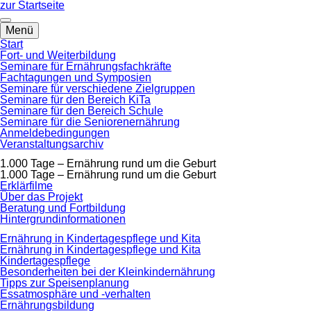
zum
zur Startseite
Hauptinhalt
springen
Menü
Start
Fort- und Weiterbildung
Seminare für Ernährungsfachkräfte
Fachtagungen und Symposien
Seminare für verschiedene Zielgruppen
Seminare für den Bereich KiTa
Seminare für den Bereich Schule
Seminare für die Seniorenernährung
Anmeldebedingungen
Veranstaltungsarchiv
1.000 Tage – Ernährung rund um die Geburt
1.000 Tage – Ernährung rund um die Geburt
Erklärfilme
Über das Projekt
Beratung und Fortbildung
Hintergrundinformationen
Ernährung in Kindertagespflege und Kita
Ernährung in Kindertagespflege und Kita
Kindertagespflege
Besonderheiten bei der Kleinkindernährung
Tipps zur Speisenplanung
Essatmosphäre und -verhalten
Ernährungsbildung