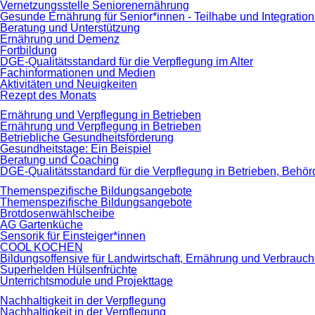
Vernetzungsstelle Seniorenernährung
Gesunde Ernährung für Senior*innen - Teilhabe und Integrati
Beratung und Unterstützung
Ernährung und Demenz
Fortbildung
DGE-Qualitätsstandard für die Verpflegung im Alter
Fachinformationen und Medien
Aktivitäten und Neuigkeiten
Rezept des Monats
Ernährung und Verpflegung in Betrieben
Ernährung und Verpflegung in Betrieben
Betriebliche Gesundheitsförderung
Gesundheitstage: Ein Beispiel
Beratung und Coaching
DGE-Qualitätsstandard für die Verpflegung in Betrieben, Beh
Themenspezifische Bildungsangebote
Themenspezifische Bildungsangebote
Brotdosenwählscheibe
AG Gartenküche
Sensorik für Einsteiger*innen
COOL KOCHEN
Bildungsoffensive für Landwirtschaft, Ernährung und Verbrauc
Superhelden Hülsenfrüchte
Unterrichtsmodule und Projekttage
Nachhaltigkeit in der Verpflegung
Nachhaltigkeit in der Verpflegung