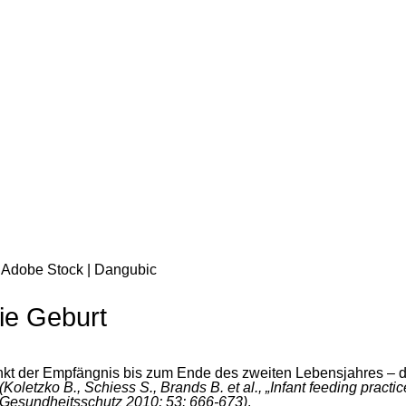
 Adobe Stock | Dangubic
ie Geburt
kt der Empfängnis bis zum Ende des zweiten Lebensjahres – der 
(Koletzko B., Schiess S., Brands B. et al., „Infant feeding practic
Gesundheitsschutz 2010; 53: 666-673)
.