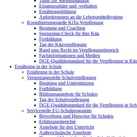
Tipps zur Speisenplanung
Essatmosphäre und -verhalten
Ernährungsbildung
Anforderungen an die Lebensmittelhygiene
Koordinierungsstelle KiTa-Verpflegung
Beratung und Coaching
Speiseplan-Check für Ihre Kita
Fortbildung
Tag der Kitaverpflegung
Rund ums Recht im Verpflegungsbereich
Fachinformationen und Medien
DGE-Qualitätsstandard für die Verpflegung in Kit
Ernährung in der Schule
Ernährung in der Schule
Vernetzungsstelle Schulverpflegung
Beratung und Unterstützung
Fortbildung
Bildungsangebote für Schulen
Tag der Schulverpflegung
DGE-Qualitätsstandard für die Verpflegung in Sch
Servicestelle EU-Schulprogramm
Bewerbung und Hinweise für Schulen
Erfahrungsberichte
Angebote für den Unterricht
Außerschulische Angebote