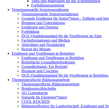
Tipps und Materialien für das Schulfrühstück
Fortbildungsangebote
Vernetzungsstelle Seniorenernährung
Vernetzungsstelle Seniorenernährung
Gesunde Ernährung für Senior*innen - Teilhabe und Int
Beratung und Unterstützung
Ernährung und Demenz
Fortbildung
DGE-Qualitätsstandard für die Verpflegung im Alter
Fachinformationen und Medien
Aktivitäten und Neuigkeiten
Rezept des Monats
Ernährung und Verpflegung in Betrieben
Ernährung und Verpflegung in Betrieben
Betriebliche Gesundheitsförderung
Gesundheitstage: Ein Beispiel
Beratung und Coaching
DGE-Qualitätsstandard für die Verpflegung in Betriebe
Themenspezifische Bildungsangebote
Themenspezifische Bildungsangebote
Brotdosenwählscheibe
AG Gartenküche
Sensorik für Einsteiger*innen
COOL KOCHEN
Bildungsoffensive für Landwirtschaft, Ernährung und V