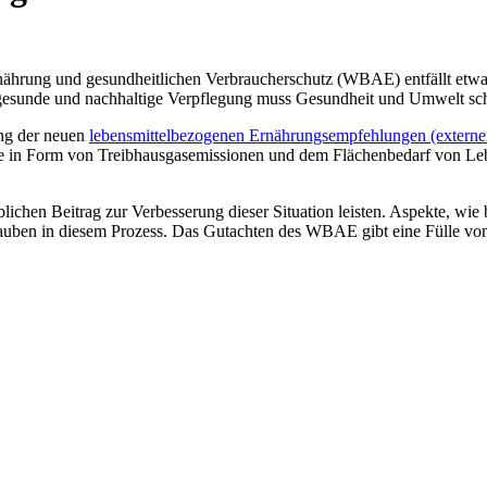
Ernährung und gesundheitlichen Verbraucherschutz (WBAE) entfällt etwa
 gesunde und nachhaltige Verpflegung muss Gesundheit und Umwelt sc
ng der neuen
lebensmittelbezogenen Ernährungsempfehlungen (externe
in Form von Treibhausgasemissionen und dem Flächenbedarf von Lebens
lichen Beitrag zur Verbesserung dieser Situation leisten. Aspekte, wie
auben in diesem Prozess. Das Gutachten des WBAE gibt eine Fülle vo