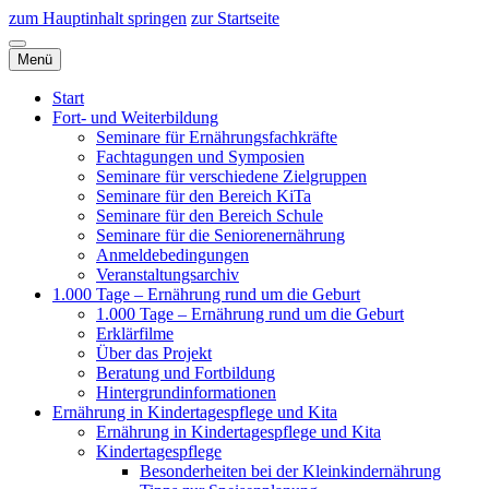
zum Hauptinhalt springen
zur Startseite
Menü
Start
Fort- und Weiterbildung
Seminare für Ernährungsfachkräfte
Fachtagungen und Symposien
Seminare für verschiedene Zielgruppen
Seminare für den Bereich KiTa
Seminare für den Bereich Schule
Seminare für die Seniorenernährung
Anmeldebedingungen
Veranstaltungsarchiv
1.000 Tage – Ernährung rund um die Geburt
1.000 Tage – Ernährung rund um die Geburt
Erklärfilme
Über das Projekt
Beratung und Fortbildung
Hintergrundinformationen
Ernährung in Kindertagespflege und Kita
Ernährung in Kindertagespflege und Kita
Kindertagespflege
Besonderheiten bei der Kleinkindernährung