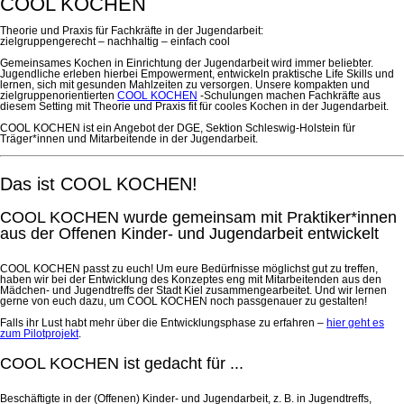
COOL KOCHEN
Theorie und Praxis für Fachkräfte in der Jugendarbeit:
zielgruppengerecht – nachhaltig – einfach cool
Gemeinsames Kochen in Einrichtung der Jugendarbeit wird immer beliebter.
Jugendliche erleben hierbei Empowerment, entwickeln praktische Life Skills und
lernen, sich mit gesunden Mahlzeiten zu versorgen. Unsere kompakten und
zielgruppenorientierten
COOL KOCHEN
-Schulungen machen Fachkräfte aus
diesem Setting mit Theorie und Praxis fit für cooles Kochen in der Jugendarbeit.
COOL KOCHEN ist ein Angebot der DGE, Sektion Schleswig-Holstein für
Träger*innen und Mitarbeitende in der Jugendarbeit.
Das ist COOL KOCHEN!
COOL KOCHEN wurde gemeinsam mit Praktiker*innen
aus der Offenen Kinder- und Jugendarbeit entwickelt
COOL KOCHEN passt zu euch! Um eure Bedürfnisse möglichst gut zu treffen,
haben wir bei der Entwicklung des Konzeptes eng mit Mitarbeitenden aus den
Mädchen- und Jugendtreffs der Stadt Kiel zusammengearbeitet. Und wir lernen
gerne von euch dazu, um COOL KOCHEN noch passgenauer zu gestalten!
Falls ihr Lust habt mehr über die Entwicklungsphase zu erfahren –
hier geht es
zum Pilotprojekt
.
COOL KOCHEN ist gedacht für ...
Beschäftigte in der (Offenen) Kinder- und Jugendarbeit, z. B. in Jugendtreffs,