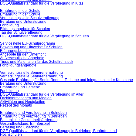
DGE-Qualitätsstandard für die Verpflegung in Kitas
Ernährung in der Schule
Ernährung in der Schule
Vernetzungsstelle Schulverpflegung
Beratung und Unterstützung
Fortbildung
Bildungsangebote für Schulen
Tag der Schulverpflegung
DGE-Qualitätsstandard für die Verpflegung in Schulen
Servicestelle EU-Schulprogramm
Bewerbung und Hinweise für Schulen
Erfahrungsberichte
Angebote für den Unterricht
Außerschulische Angebote
Tipps und Materialien für das Schulfrühstück
Fortbildungsangebote
Vernetzungsstelle Seniorenernährung
Vernetzungsstelle Seniorenernährung
Gesunde Ernährung für Senior*innen - Teilhabe und Integration in der Kommune
Beratung und Unterstützung
Ernährung und Demenz
Fortbildung
DGE-Qualitätsstandard für die Verpflegung im Alter
Fachinformationen und Medien
Aktivitäten und Neuigkeiten
Rezept des Monats
Ernährung und Verpflegung in Betrieben
Ernährung und Verpflegung in Betrieben
Betriebliche Gesundheitsförderung
Gesundheitstage: Ein Beispiel
Beratung und Coaching
DGE-Qualitätsstandard für die Verpflegung in Betrieben, Behörden und
Hochschulen