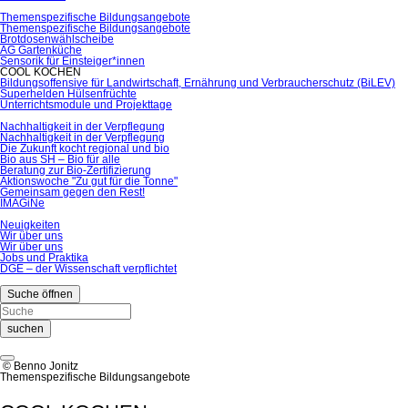
Themenspezifische Bildungsangebote
Themenspezifische Bildungsangebote
Brotdosenwählscheibe
AG Gartenküche
Sensorik für Einsteiger*innen
COOL KOCHEN
Bildungsoffensive für Landwirtschaft, Ernährung und Verbraucherschutz (BiLEV)
Superhelden Hülsenfrüchte
Unterrichtsmodule und Projekttage
Nachhaltigkeit in der Verpflegung
Nachhaltigkeit in der Verpflegung
Die Zukunft kocht regional und bio
Bio aus SH – Bio für alle
Beratung zur Bio-Zertifizierung
Aktionswoche "Zu gut für die Tonne"
Gemeinsam gegen den Rest!
IMAGiNe
Neuigkeiten
Wir über uns
Wir über uns
Jobs und Praktika
DGE – der Wissenschaft verpflichtet
Suche öffnen
suchen
© Benno Jonitz
Themenspezifische Bildungsangebote