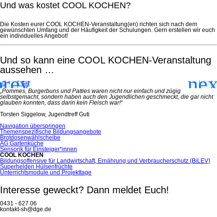
Und was kostet COOL KOCHEN?
Die Kosten eurer COOL KOCHEN-Veranstaltung(en) richten sich nach dem
gewünschten Umfang und der Häufigkeit der Schulungen. Gern erstellen wir euch
ein individuelles Angebot!
Und so kann eine COOL KOCHEN-Veranstaltung
aussehen …
© DGE SH
„Pommes, Burgerbuns und Patties waren nicht nur einfach und zügig
selbstgemacht, sondern haben auch den Jugendlichen geschmeckt, die gar nicht
glauben konnten, dass darin kein Fleisch war!“
Torsten Siggelow, Jugendtreff Guti
Navigation überspringen
Themenspezifische Bildungsangebote
Brotdosenwählscheibe
AG Gartenküche
Sensorik für Einsteiger*innen
COOL KOCHEN
Bildungsoffensive für Landwirtschaft, Ernährung und Verbraucherschutz (BiLEV)
Superhelden Hülsenfrüchte
Unterrichtsmodule und Projekttage
Interesse geweckt? Dann meldet Euch!
0431 - 627 06
kontakt-sh@dge.de