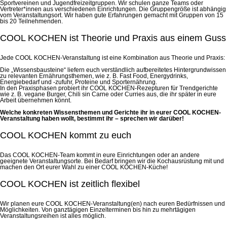
Sportvereinen und Jugendfreizeitgruppen. Wir schulen ganze Teams oder
Vertreter*innen aus verschiedenen Einrichtungen. Die Gruppengröße ist abhängig
vom Veranstaltungsort. Wir haben gute Erfahrungen gemacht mit Gruppen von 15
bis 20 Teilnehmenden.
COOL KOCHEN ist Theorie und Praxis aus einem Guss
Jede COOL KOCHEN-Veranstaltung ist eine Kombination aus Theorie und Praxis:
Die „Wissensbausteine“ liefern euch verständlich aufbereitetes Hintergrundwissen
zu relevanten Ernährungsthemen, wie z. B. Fast Food, Energydrinks,
Energiebedarf und -zufuhr, Proteine und Sporternährung.
In den Praxisphasen probiert ihr COOL KOCHEN-Rezepturen für Trendgerichte
wie z. B. vegane Burger, Chili sin Carne oder Curries aus, die ihr später in eure
Arbeit übernehmen könnt.
Welche konkreten Wissensthemen und Gerichte ihr in eurer COOL KOCHEN-
Veranstaltung haben wollt, bestimmt ihr – sprechen wir darüber!
COOL KOCHEN kommt zu euch
Das COOL KOCHEN-Team kommt in eure Einrichtungen oder an andere
geeignete Veranstaltungsorte. Bei Bedarf bringen wir die Kochausrüstung mit und
machen den Ort eurer Wahl zu einer COOL KOCHEN-Küche!
COOL KOCHEN ist zeitlich flexibel
Wir planen eure COOL KOCHEN-Veranstaltung(en) nach euren Bedürfnissen und
Möglichkeiten. Von ganztägigen Einzelterminen bis hin zu mehrtägigen
Veranstaltungsreihen ist alles möglich.