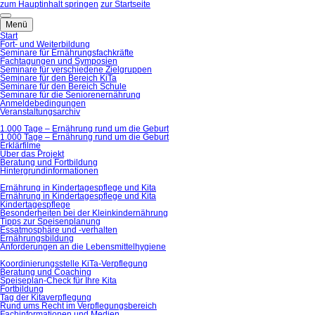
zum Hauptinhalt springen
zur Startseite
Menü
Start
Fort- und Weiterbildung
Seminare für Ernährungsfachkräfte
Fachtagungen und Symposien
Seminare für verschiedene Zielgruppen
Seminare für den Bereich KiTa
Seminare für den Bereich Schule
Seminare für die Seniorenernährung
Anmeldebedingungen
Veranstaltungsarchiv
1.000 Tage – Ernährung rund um die Geburt
1.000 Tage – Ernährung rund um die Geburt
Erklärfilme
Über das Projekt
Beratung und Fortbildung
Hintergrundinformationen
Ernährung in Kindertagespflege und Kita
Ernährung in Kindertagespflege und Kita
Kindertagespflege
Besonderheiten bei der Kleinkindernährung
Tipps zur Speisenplanung
Essatmosphäre und -verhalten
Ernährungsbildung
Anforderungen an die Lebensmittelhygiene
Koordinierungsstelle KiTa-Verpflegung
Beratung und Coaching
Speiseplan-Check für Ihre Kita
Fortbildung
Tag der Kitaverpflegung
Rund ums Recht im Verpflegungsbereich
Fachinformationen und Medien