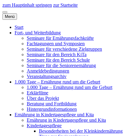
zum Hauptinhalt springen
zur Startseite
Menü
Start
Fort- und Weiterbildung
Seminare für Ernährungsfachkräfte
Fachtagungen und Symposien
Seminare für verschiedene Zielgruppen
Seminare für den Bereich KiTa
Seminare für den Bereich Schule
Seminare für die Seniorenernährung
Anmeldebedingungen
Veranstaltungsarchiv
1.000 Tage – Ernährung rund um die Geburt
1.000 Tage – Ernährung rund um die Geburt
Erklärfilme
Über das Projekt
Beratung und Fortbildung
Hintergrundinformationen
Ernährung in Kindertagespflege und Kita
Ernährung in Kindertagespflege und Kita
Kindertagespflege
Besonderheiten bei der Kleinkindernährung