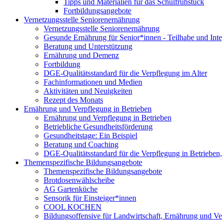
Tipps und Materialien für das Schulfrühstück
Fortbildungsangebote
Vernetzungsstelle Seniorenernährung
Vernetzungsstelle Seniorenernährung
Gesunde Ernährung für Senior*innen - Teilhabe und Int
Beratung und Unterstützung
Ernährung und Demenz
Fortbildung
DGE-Qualitätsstandard für die Verpflegung im Alter
Fachinformationen und Medien
Aktivitäten und Neuigkeiten
Rezept des Monats
Ernährung und Verpflegung in Betrieben
Ernährung und Verpflegung in Betrieben
Betriebliche Gesundheitsförderung
Gesundheitstage: Ein Beispiel
Beratung und Coaching
DGE-Qualitätsstandard für die Verpflegung in Betriebe
Themenspezifische Bildungsangebote
Themenspezifische Bildungsangebote
Brotdosenwählscheibe
AG Gartenküche
Sensorik für Einsteiger*innen
COOL KOCHEN
Bildungsoffensive für Landwirtschaft, Ernährung und V