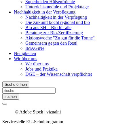
Superhelden Hülsenfrüchte
Unterrichtsmodule und Projekttage
Nachhaltigkeit in der Verpflegung
Nachhaltigkeit in der Verpflegung
Die Zukunft kocht regional und bio
Bio aus SH – Bio für alle
Beratung zur Bio-Zertifizierung
Aktionswoche "Zu gut für die Tonne"
Gemeinsam gegen den Rest!
IMAGiNe
Neuigkeiten
Wir über uns
Wir über uns
Jobs und Praktika
DGE – der Wissenschaft verpflichtet
Suche öffnen
suchen
© Adobe Stock | vizualni
Servicestelle EU-Schulprogramm