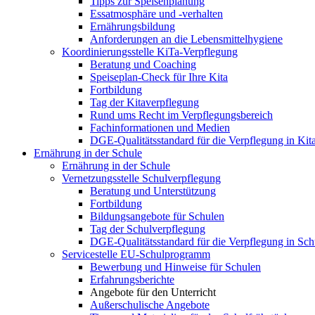
Tipps zur Speisenplanung
Essatmosphäre und -verhalten
Ernährungsbildung
Anforderungen an die Lebensmittelhygiene
Koordinierungsstelle KiTa-Verpflegung
Beratung und Coaching
Speiseplan-Check für Ihre Kita
Fortbildung
Tag der Kitaverpflegung
Rund ums Recht im Verpflegungsbereich
Fachinformationen und Medien
DGE-Qualitätsstandard für die Verpflegung in Kit
Ernährung in der Schule
Ernährung in der Schule
Vernetzungsstelle Schulverpflegung
Beratung und Unterstützung
Fortbildung
Bildungsangebote für Schulen
Tag der Schulverpflegung
DGE-Qualitätsstandard für die Verpflegung in Sch
Servicestelle EU-Schulprogramm
Bewerbung und Hinweise für Schulen
Erfahrungsberichte
Angebote für den Unterricht
Außerschulische Angebote