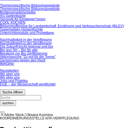
Themenspezifische Bildungsangebote
Themenspezifische Bildungsangebote
Brotdosenwählscheibe
AG Gartenküche
Sensorik für Einsteiger*innen
COOL KOCHEN
Bildungsoffensive für Landwirtschaft, Ernährung und Verbraucherschutz (BiLEV)
Superhelden Hülsenfrüchte
Unterrichtsmodule und Projekttage
Nachhaltigkeit in der Verpflegung
Nachhaltigkeit in der Verpflegung
Die Zukunft kocht regional und bio
Bio aus SH – Bio für alle
Beratung zur Bio-Zertifizierung
Aktionswoche "Zu gut für die Tonne"
Gemeinsam gegen den Rest!
IMAGiNe
Neuigkeiten
Wir über uns
Wir über uns
Jobs und Praktika
DGE – der Wissenschaft verpflichtet
Suche öffnen
suchen
© Adobe Stock | Oksana Kuzmina
KOORDINIERUNGSSTELLE kITA-VERPFLEGUNG