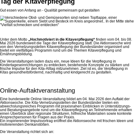
Tag der Kitaverpflegung
Gut essen von Anfang an - Qualität gemeinsam gut gestalten
Unter dem Motto
„Hochmotiviert in die Kitaverpflegung“
finden vom 04. bis 08.
Mai 2026 bundesweit die Tage der Kitaverpflegung statt. Die Aktionswoche wird
von den Vernetzungsstellen Kitaverpflegung der Bundesländer organisiert und
bietet ein vielfältiges Programm rund um die Themen Kitaverpflegung und
Ernährungsbildung.
Die Veranstaltungen laden dazu ein, neue Ideen für die Verpflegung in
Kindertageseinrichtungen zu entdecken, bestehende Konzepte zu stärken und
frische Impulse für den Kita-Alltag mitzunehmen. Ziel ist es, die Verpflegung in
Kitas gesundheitsfördernd, nachhaltig und kindgerecht zu gestalten.
Online-Auftaktveranstaltung
Eine bundesweite Online-Veranstaltung bildet am 04. Mai 2026 den Auftakt der
Aktionswoche. Die Kita-Vernetzungsstellen der Bundesländer bieten ein
abwechslungsreiches Programm mit praxisnahen Einblicken in Unterstützungs-
und Beratungsangebote rund um die Kitaverpflegung an.Teilnehmende erhalten
einen Überblick über regionale Strukturen, hilfreiche Materialien sowie konkrete
Ansprechpersonen für Fragen aus der Praxis.
Ein inspirierender Impulsvortrag eröffnet die Aktionswoche mit frischen Ideen und
motivierenden Denkanstößen.
Die Veranstaltung richtet sich an: