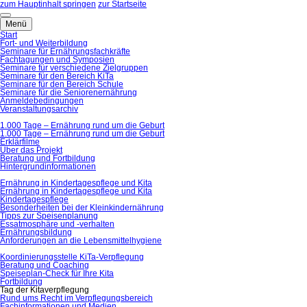
zum Hauptinhalt springen
zur Startseite
Menü
Start
Fort- und Weiterbildung
Seminare für Ernährungsfachkräfte
Fachtagungen und Symposien
Seminare für verschiedene Zielgruppen
Seminare für den Bereich KiTa
Seminare für den Bereich Schule
Seminare für die Seniorenernährung
Anmeldebedingungen
Veranstaltungsarchiv
1.000 Tage – Ernährung rund um die Geburt
1.000 Tage – Ernährung rund um die Geburt
Erklärfilme
Über das Projekt
Beratung und Fortbildung
Hintergrundinformationen
Ernährung in Kindertagespflege und Kita
Ernährung in Kindertagespflege und Kita
Kindertagespflege
Besonderheiten bei der Kleinkindernährung
Tipps zur Speisenplanung
Essatmosphäre und -verhalten
Ernährungsbildung
Anforderungen an die Lebensmittelhygiene
Koordinierungsstelle KiTa-Verpflegung
Beratung und Coaching
Speiseplan-Check für Ihre Kita
Fortbildung
Tag der Kitaverpflegung
Rund ums Recht im Verpflegungsbereich
Fachinformationen und Medien