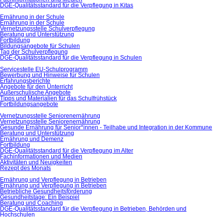
DGE-Qualitätsstandard für die Verpflegung in Kitas
Ernährung in der Schule
Ernährung in der Schule
Vernetzungsstelle Schulverpflegung
Beratung und Unterstützung
Fortbildung
Bildungsangebote für Schulen
Tag der Schulverpflegung
DGE-Qualitätsstandard für die Verpflegung in Schulen
Servicestelle EU-Schulprogramm
Bewerbung und Hinweise für Schulen
Erfahrungsberichte
Angebote für den Unterricht
Außerschulische Angebote
Tipps und Materialien für das Schulfrühstück
Fortbildungsangebote
Vernetzungsstelle Seniorenernährung
Vernetzungsstelle Seniorenernährung
Gesunde Ernährung für Senior*innen - Teilhabe und Integration in der Kommune
Beratung und Unterstützung
Ernährung und Demenz
Fortbildung
DGE-Qualitätsstandard für die Verpflegung im Alter
Fachinformationen und Medien
Aktivitäten und Neuigkeiten
Rezept des Monats
Ernährung und Verpflegung in Betrieben
Ernährung und Verpflegung in Betrieben
Betriebliche Gesundheitsförderung
Gesundheitstage: Ein Beispiel
Beratung und Coaching
DGE-Qualitätsstandard für die Verpflegung in Betrieben, Behörden und
Hochschulen