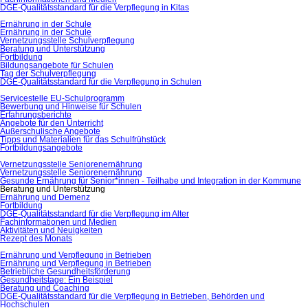
DGE-Qualitätsstandard für die Verpflegung in Kitas
Ernährung in der Schule
Ernährung in der Schule
Vernetzungsstelle Schulverpflegung
Beratung und Unterstützung
Fortbildung
Bildungsangebote für Schulen
Tag der Schulverpflegung
DGE-Qualitätsstandard für die Verpflegung in Schulen
Servicestelle EU-Schulprogramm
Bewerbung und Hinweise für Schulen
Erfahrungsberichte
Angebote für den Unterricht
Außerschulische Angebote
Tipps und Materialien für das Schulfrühstück
Fortbildungsangebote
Vernetzungsstelle Seniorenernährung
Vernetzungsstelle Seniorenernährung
Gesunde Ernährung für Senior*innen - Teilhabe und Integration in der Kommune
Beratung und Unterstützung
Ernährung und Demenz
Fortbildung
DGE-Qualitätsstandard für die Verpflegung im Alter
Fachinformationen und Medien
Aktivitäten und Neuigkeiten
Rezept des Monats
Ernährung und Verpflegung in Betrieben
Ernährung und Verpflegung in Betrieben
Betriebliche Gesundheitsförderung
Gesundheitstage: Ein Beispiel
Beratung und Coaching
DGE-Qualitätsstandard für die Verpflegung in Betrieben, Behörden und
Hochschulen