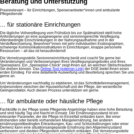
Beratung und Unterstützung
Praxisrelevant – für Einrichtungen, Speisenanbieter*innen und ambulante
Pflegedienste
... für stationäre Einrichtungen
Die tägliche Vollverpflegung vom Frühstück bis zur Spätmahlzeit stellt hohe
Anforderungen an eine ausgewogene und seniorengerechte Verpflegung.
Altersbedingte Einschränkungen in der Nahrungsaufnahme und in der
Verstoffwechselung, Bewohner*innen mit sehr individuellen Essbiographien,
schwierige Kommunikationsstrukturen in Einrichtungen, knappe personelle
Ressourcen – all das ist herausfordernd!
Die Vernetzungsstelle Senioreneinrichtung berät und coacht Sie gerne bei
Veränderungen und Verbesserungen Ihres Verpflegungsangebotes und Ihres
Speiseplans. Ein „Speiseplan-Check“ zeigt Ihnen auf, an welchen Stellschrauben
Sie drehen können. Das
Online-Tool (externer Link)
der DGE bietet Ihnen einen
ersten Einstieg. Für eine detaillierte Auswertung und Beurteilung sprechen Sie uns
gerne an.
Um Veränderungen nachhaltig zu etablieren, ist das Schnittstellenmanagement,
insbesondere zwischen der Hauswirtschaft und der Pflege, der wesentliche
Gelingensfaktor. Auch diesen Prozess unterstützen wir gerne.
... für ambulante oder häusliche Pflege
Fachkräfte in der Pflege sowie Pflegende Angehörige haben eine hohe Belastung
und sind häufig Tag und Nacht im Einsatz. Der Ernährungszustand ist ein
relevanter Parameter, der die Pflege im Einzelfall entlasten kann. Bei einer
drohenden oder bereits vorhandenen Mangelernährung, bei anderen
ernährungsmitbedingten Erkrankungen, Kau- und Schluckstörungen oder einer
Demenz kann eine situationsangepasste Ernährung den Allgemeinzustand
verbessern und die/den Pflegende/n erheblich entlasten. Die Vernetzungsstelle