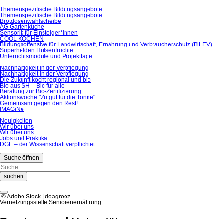
Themenspezifische Bildungsangebote
Themenspezifische Bildungsangebote
Brotdosenwählscheibe
AG Gartenküche
Sensorik für Einsteiger*innen
COOL KOCHEN
Bildungsoffensive für Landwirtschaft, Ernährung und Verbraucherschutz (BiLEV)
Superhelden Hülsenfrüchte
Unterrichtsmodule und Projekttage
Nachhaltigkeit in der Verpflegung
Nachhaltigkeit in der Verpflegung
Die Zukunft kocht regional und bio
Bio aus SH – Bio für alle
Beratung zur Bio-Zertifizierung
Aktionswoche "Zu gut für die Tonne"
Gemeinsam gegen den Rest!
IMAGiNe
Neuigkeiten
Wir über uns
Wir über uns
Jobs und Praktika
DGE – der Wissenschaft verpflichtet
Suche öffnen
suchen
© Adobe Stock | deagreez
Vernetzungsstelle Seniorenernährung