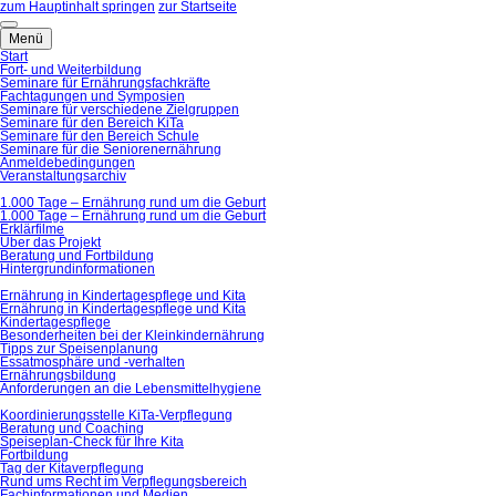
zum Hauptinhalt springen
zur Startseite
Menü
Start
Fort- und Weiterbildung
Seminare für Ernährungsfachkräfte
Fachtagungen und Symposien
Seminare für verschiedene Zielgruppen
Seminare für den Bereich KiTa
Seminare für den Bereich Schule
Seminare für die Seniorenernährung
Anmeldebedingungen
Veranstaltungsarchiv
1.000 Tage – Ernährung rund um die Geburt
1.000 Tage – Ernährung rund um die Geburt
Erklärfilme
Über das Projekt
Beratung und Fortbildung
Hintergrundinformationen
Ernährung in Kindertagespflege und Kita
Ernährung in Kindertagespflege und Kita
Kindertagespflege
Besonderheiten bei der Kleinkindernährung
Tipps zur Speisenplanung
Essatmosphäre und -verhalten
Ernährungsbildung
Anforderungen an die Lebensmittelhygiene
Koordinierungsstelle KiTa-Verpflegung
Beratung und Coaching
Speiseplan-Check für Ihre Kita
Fortbildung
Tag der Kitaverpflegung
Rund ums Recht im Verpflegungsbereich
Fachinformationen und Medien