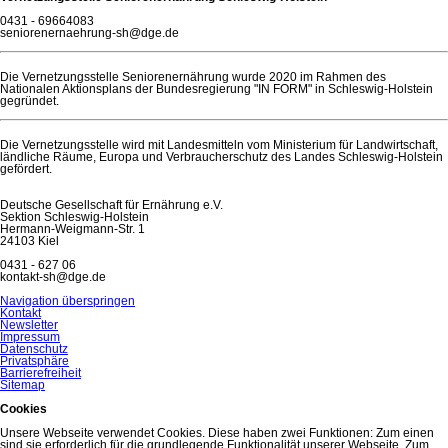
0431 - 69664083
seniorenernaehrung-sh@dge.de
Die Vernetzungsstelle Seniorenernährung wurde 2020 im Rahmen des
Nationalen Aktionsplans der Bundesregierung "IN FORM" in Schleswig-Holstein
gegründet.
Die Vernetzungsstelle wird mit Landesmitteln vom Ministerium für Landwirtschaft,
ländliche Räume, Europa und Verbraucherschutz des Landes Schleswig-Holstein
gefördert.
Deutsche Gesellschaft für Ernährung e.V.
Sektion Schleswig-Holstein
Hermann-Weigmann-Str. 1
24103 Kiel
0431 - 627 06
kontakt-sh@dge.de
Navigation überspringen
Kontakt
Newsletter
Impressum
Datenschutz
Privatsphäre
Barrierefreiheit
Sitemap
Cookies
Unsere Webseite verwendet Cookies. Diese haben zwei Funktionen: Zum einen
sind sie erforderlich für die grundlegende Funktionalität unserer Webseite. Zum