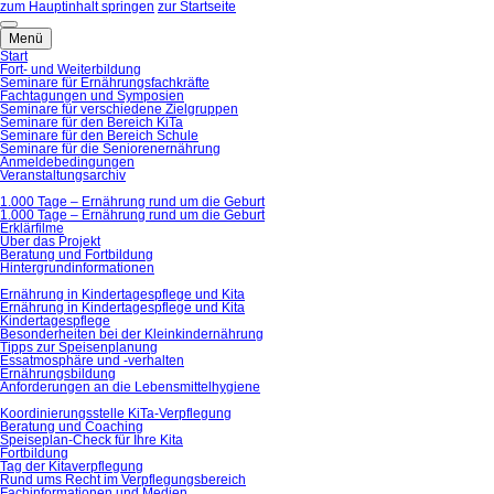
zum Hauptinhalt springen
zur Startseite
Menü
Start
Fort- und Weiterbildung
Seminare für Ernährungsfachkräfte
Fachtagungen und Symposien
Seminare für verschiedene Zielgruppen
Seminare für den Bereich KiTa
Seminare für den Bereich Schule
Seminare für die Seniorenernährung
Anmeldebedingungen
Veranstaltungsarchiv
1.000 Tage – Ernährung rund um die Geburt
1.000 Tage – Ernährung rund um die Geburt
Erklärfilme
Über das Projekt
Beratung und Fortbildung
Hintergrundinformationen
Ernährung in Kindertagespflege und Kita
Ernährung in Kindertagespflege und Kita
Kindertagespflege
Besonderheiten bei der Kleinkindernährung
Tipps zur Speisenplanung
Essatmosphäre und -verhalten
Ernährungsbildung
Anforderungen an die Lebensmittelhygiene
Koordinierungsstelle KiTa-Verpflegung
Beratung und Coaching
Speiseplan-Check für Ihre Kita
Fortbildung
Tag der Kitaverpflegung
Rund ums Recht im Verpflegungsbereich
Fachinformationen und Medien