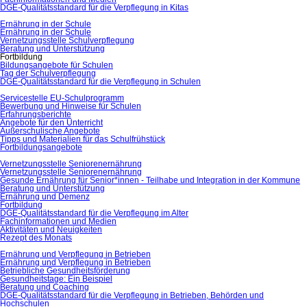
DGE-Qualitätsstandard für die Verpflegung in Kitas
Ernährung in der Schule
Ernährung in der Schule
Vernetzungsstelle Schulverpflegung
Beratung und Unterstützung
Fortbildung
Bildungsangebote für Schulen
Tag der Schulverpflegung
DGE-Qualitätsstandard für die Verpflegung in Schulen
Servicestelle EU-Schulprogramm
Bewerbung und Hinweise für Schulen
Erfahrungsberichte
Angebote für den Unterricht
Außerschulische Angebote
Tipps und Materialien für das Schulfrühstück
Fortbildungsangebote
Vernetzungsstelle Seniorenernährung
Vernetzungsstelle Seniorenernährung
Gesunde Ernährung für Senior*innen - Teilhabe und Integration in der Kommune
Beratung und Unterstützung
Ernährung und Demenz
Fortbildung
DGE-Qualitätsstandard für die Verpflegung im Alter
Fachinformationen und Medien
Aktivitäten und Neuigkeiten
Rezept des Monats
Ernährung und Verpflegung in Betrieben
Ernährung und Verpflegung in Betrieben
Betriebliche Gesundheitsförderung
Gesundheitstage: Ein Beispiel
Beratung und Coaching
DGE-Qualitätsstandard für die Verpflegung in Betrieben, Behörden und
Hochschulen