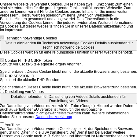
Unsere Webseite verwendet Cookies. Diese haben zwei Funktionen: Zum einen
sind sie erforderlich für die grundlegende Funktionalität unserer Webseite. Zum
anderen können wir mit Hilfe der Cookies unsere Inhalte für Sie immer weiter
verbessern. Hierzu werden pseudonymisierte Daten von Webseiten-
Besucher*innen gesammelt und ausgewertet. Das Einverständnis in die
Verwendung der Cookies können Sie jederzeit widerrufen. Weitere Informationen
zu Cookies auf dieser Webseite finden Sie in unserer Datenschutzerklärung und
im Impressum.
Technisch notwendige Cookies
Details einblenden
für Technisch notwendige Cookies
Details ausblenden
für
Technisch notwendige Cookies
Diese Cookies werden für eine reibungslose Funktion unserer Website benötigt.
Contao HTTPS CSRF Token
Schützt vor Cross-Site-Request-Forgery Angriffen.
Speicherdauer:
Dieses Cookie bleibt nur für die aktuelle Browsersitzung bestehen.
PHP SESSION ID
Speichert die aktuelle PHP-Session.
Speicherdauer:
Dieses Cookie bleibt nur für die aktuelle Browsersitzung bestehen.
Darstellung von Videos
Details einblenden
für Darstellung von Videos
Details ausblenden
für
Darstellung von Videos
Zur Darstellung von Videos nutzen wir YouTube (Google). Hierbei werden Daten
auch außerhalb der EU verarbeitet, wodurch der europäische
Datenschutzstandard nicht gewährleistet werden kann. Weitere Informationen
finden Sie in unserer
Datenschutzerklärung
.
YouTube
Zur Darstellung von Videos werden Cookies gesetzt, der Speicher des Browsers
genutzt und Daten in die USA transferiert. Der Dienst lädt bei Bedarf weitere
Dienste von Google nach, z. B. Schriften und überträgt ihr Nutzerverhalten an den