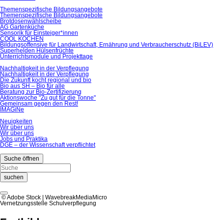
Themenspezifische Bildungsangebote
Themenspezifische Bildungsangebote
Brotdosenwählscheibe
AG Gartenküche
Sensorik für Einsteiger*innen
COOL KOCHEN
Bildungsoffensive für Landwirtschaft, Ernährung und Verbraucherschutz (BiLEV)
Superhelden Hülsenfrüchte
Unterrichtsmodule und Projekttage
Nachhaltigkeit in der Verpflegung
Nachhaltigkeit in der Verpflegung
Die Zukunft kocht regional und bio
Bio aus SH – Bio für alle
Beratung zur Bio-Zertifizierung
Aktionswoche "Zu gut für die Tonne"
Gemeinsam gegen den Rest!
IMAGiNe
Neuigkeiten
Wir über uns
Wir über uns
Jobs und Praktika
DGE – der Wissenschaft verpflichtet
Suche öffnen
suchen
© Adobe Stock | WavebreakMediaMicro
Vernetzungsstelle Schulverpflegung