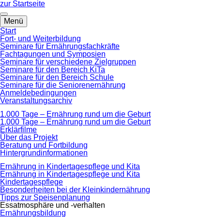
zum
zur Startseite
Hauptinhalt
springen
Menü
Start
Fort- und Weiterbildung
Seminare für Ernährungsfachkräfte
Fachtagungen und Symposien
Seminare für verschiedene Zielgruppen
Seminare für den Bereich KiTa
Seminare für den Bereich Schule
Seminare für die Seniorenernährung
Anmeldebedingungen
Veranstaltungsarchiv
1.000 Tage – Ernährung rund um die Geburt
1.000 Tage – Ernährung rund um die Geburt
Erklärfilme
Über das Projekt
Beratung und Fortbildung
Hintergrundinformationen
Ernährung in Kindertagespflege und Kita
Ernährung in Kindertagespflege und Kita
Kindertagespflege
Besonderheiten bei der Kleinkindernährung
Tipps zur Speisenplanung
Essatmosphäre und -verhalten
Ernährungsbildung