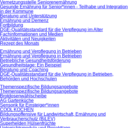
Vernetzungsstelle Seniorenernährung
Gesunde Ernährung für Senior*innen - Teilhabe und Integration
in der Kommune
Beratung und Unterstützung
Ernährung und Demenz
Fortbildung
DGE-Qualitätsstandard für die Verpflegung im Alter
Fachinformationen und Medien
Aktivitäten und Neuigkeiten
Rezept des Monats
Ernährung und Verpflegung in Betrieben
Ernährung und Verpflegung in Betrieben
Betriebliche Gesundheitsförderung
Gesundheitstage: Ein Beispiel
Beratung und Coaching
DGE-Qualitätsstandard für die Verpflegung in Betrieben,
Behörden und Hochschulen
Themenspezifische Bildungsangebote
Themenspezifische Bildungsangebote
Brotdosenwählscheibe
AG Gartenküche
Sensorik für Einsteiger*innen
COOL KOCHEN
Bildungsoffensive für Landwirtschaft, Ernährung und
Verbraucherschutz (BiLEV)
Superhelden Hülsenfrüchte
Unterrichtsmodule und Projekttage