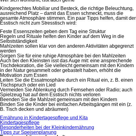
Kindgerechtes Mobiliar und Besteck, die richtige Beleuchtung,
ausreichend Platz – damit das Essen schmeckt, muss die
gesamte Atmosphäre stimmen. Ein paar Tipps helfen, damit der
Esstisch nicht zum Stresstisch wird:
Feste Essenszeiten geben dem Tag eine Struktur
Regeln und Rituale helfen den Kinder auf dem Weg in die
Selbstständigkeit
Mahlzeiten sollen klar von den anderen Aktivitäten abgegrenzt
werden
Sorgen Sie für eine ruhige Atmosphäre bei den Mahlzeiten
Auch bei den Kleinsten isst das Auge mit: eine ansprechende
Tischdekoration, die Sie vielleicht gemeinsam mit den Kindern
in der Natur gesammelt oder gebastelt haben, erhöht die
Motivation zum Essen
Leiten Sie die Essatmosphäre durch ein Ritual ein, z. B. einen
Tischspruch oder ein Lied
Vermeiden Sie Ablenkung durch Fernsehen oder Radio; auch
Spielzeug hat auf dem Esstisch nichts verloren
Beenden Sie die Mahlzeit gemeinsam mit den Kindern
Binden Sie die Kinder bei einfachen Arbeitsgängen mit ein (z.
B. Tisch decken und abräumen)
Navigation
Ernährung in Kindertagespflege und Kita
überspringen
Kindertagespflege
Besonderheiten bei der Kleinkindernährung
Tipps zur Speisenplanung