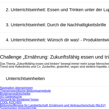
2. Unterrichtseinheit: Essen und Trinken unter der L
3. Unterrichtseinheit: Durch die Nachhaltigkeitsbrille
4. Unterrichtseinheit: Wünsch dir was! - Produktentw
Challenge „Ernährung: Zukunftsfähig essen und tri
Das Thema „Zukunftsfähig essen und trinken“ bewegt immer mehr junge Menschen. 
Trend sind Haferdrinks und Co. Zuckerfrei, glutenfrei, vegan sind weitere Aspekt
Unterrichtseinheiten
Navigation überspringen
Themenspezifische Bildungsangebote
Brotdosenwählscheibe
AG Gartenküche
Sensorik für Einsteiger*innen
COOL KOCHEN
Bildungsoffensive für Landwirtschaft, Ernährung und Verbraucherschutz (BiLEV)
Superhelden Hülsenfrüchte