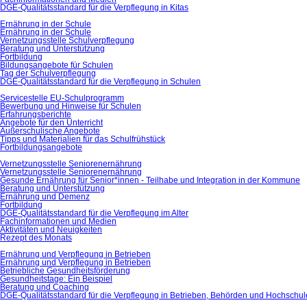
DGE-Qualitätsstandard für die Verpflegung in Kitas
Ernährung in der Schule
Ernährung in der Schule
Vernetzungsstelle Schulverpflegung
Beratung und Unterstützung
Fortbildung
Bildungsangebote für Schulen
Tag der Schulverpflegung
DGE-Qualitätsstandard für die Verpflegung in Schulen
Servicestelle EU-Schulprogramm
Bewerbung und Hinweise für Schulen
Erfahrungsberichte
Angebote für den Unterricht
Außerschulische Angebote
Tipps und Materialien für das Schulfrühstück
Fortbildungsangebote
Vernetzungsstelle Seniorenernährung
Vernetzungsstelle Seniorenernährung
Gesunde Ernährung für Senior*innen - Teilhabe und Integration in der Kommune
Beratung und Unterstützung
Ernährung und Demenz
Fortbildung
DGE-Qualitätsstandard für die Verpflegung im Alter
Fachinformationen und Medien
Aktivitäten und Neuigkeiten
Rezept des Monats
Ernährung und Verpflegung in Betrieben
Ernährung und Verpflegung in Betrieben
Betriebliche Gesundheitsförderung
Gesundheitstage: Ein Beispiel
Beratung und Coaching
DGE-Qualitätsstandard für die Verpflegung in Betrieben, Behörden und Hochschu