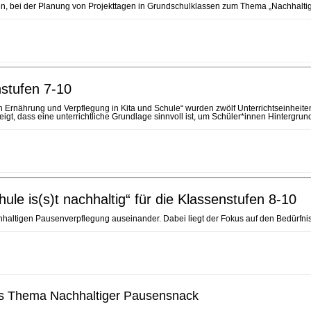
rden, bei der Planung von Projekttagen in Grundschulklassen zum Thema „Nachhalti
nstufen 7-10
 Ernährung und Verpflegung in Kita und Schule“ wurden zwölf Unterrichtseinheite
igt, dass eine unterrichtliche Grundlage sinnvoll ist, um Schüler*innen Hintergrun
le is(s)t nachhaltig“ für die Klassenstufen 8-10
hhaltigen Pausenverpflegung auseinander. Dabei liegt der Fokus auf den Bedürfni
n das Thema Nachhaltiger Pausensnack