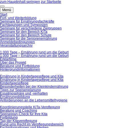
zum Hauptinhalt springen
zur Startseite
Menü
Start
Fort- und Weiterbildung
Seminare für Ernährungsfachkräfte
Fachtagungen und Symposien
Seminare für verschiedene Zielgruppen
Seminare für den Bereich KiTa
Seminare für den Bereich Schule
Seminare für die Seniorenernährung
Anmeldebedingungen
Veranstaltungsarchiv
1.000 Tage – Ernährung rund um die Geburt
1.000 Tage – Ernährung rund um die Geburt
Erklärfilme
Über das Projekt
Beratung und Fortbildung
Hintergrundinformationen
Ernährung in Kindertagespflege und Kita
Ernährung in Kindertagespflege und Kita
Kindertagespflege
Besonderheiten bei der Kleinkindernährung
Tipps zur Speisenplanung
Essatmosphäre und -verhalten
Ernährungsbildung
Anforderungen an die Lebensmittelhygiene
Koordinierungsstelle KiTa-Verpflegung
Beratung und Coaching
Speiseplan-Check für Ihre Kita
Fortbildung
Tag der Kitaverpflegung
Rund ums Recht im Verpflegungsbereich
Fachinformationen und Medien