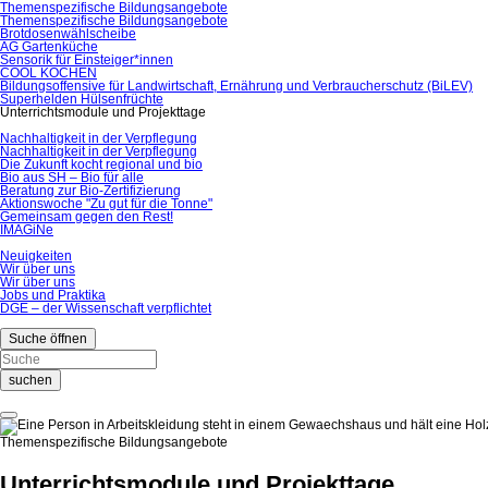
Themenspezifische Bildungsangebote
Themenspezifische Bildungsangebote
Brotdosenwählscheibe
AG Gartenküche
Sensorik für Einsteiger*innen
COOL KOCHEN
Bildungsoffensive für Landwirtschaft, Ernährung und Verbraucherschutz (BiLEV)
Superhelden Hülsenfrüchte
Unterrichtsmodule und Projekttage
Nachhaltigkeit in der Verpflegung
Nachhaltigkeit in der Verpflegung
Die Zukunft kocht regional und bio
Bio aus SH – Bio für alle
Beratung zur Bio-Zertifizierung
Aktionswoche "Zu gut für die Tonne"
Gemeinsam gegen den Rest!
IMAGiNe
Neuigkeiten
Wir über uns
Wir über uns
Jobs und Praktika
DGE – der Wissenschaft verpflichtet
Suche öffnen
suchen
Themenspezifische Bildungsangebote
Unterrichtsmodule und Projekttage