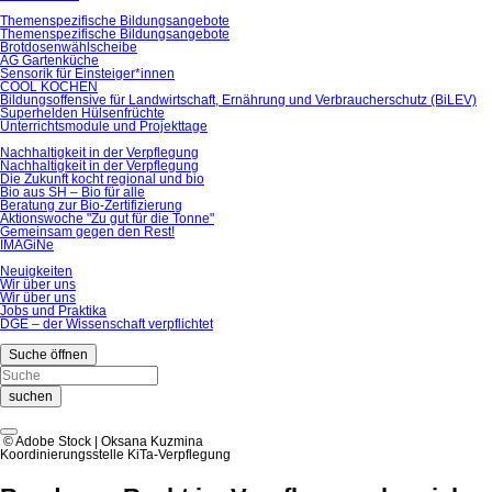
Themenspezifische Bildungsangebote
Themenspezifische Bildungsangebote
Brotdosenwählscheibe
AG Gartenküche
Sensorik für Einsteiger*innen
COOL KOCHEN
Bildungsoffensive für Landwirtschaft, Ernährung und Verbraucherschutz (BiLEV)
Superhelden Hülsenfrüchte
Unterrichtsmodule und Projekttage
Nachhaltigkeit in der Verpflegung
Nachhaltigkeit in der Verpflegung
Die Zukunft kocht regional und bio
Bio aus SH – Bio für alle
Beratung zur Bio-Zertifizierung
Aktionswoche "Zu gut für die Tonne"
Gemeinsam gegen den Rest!
IMAGiNe
Neuigkeiten
Wir über uns
Wir über uns
Jobs und Praktika
DGE – der Wissenschaft verpflichtet
Suche öffnen
suchen
© Adobe Stock | Oksana Kuzmina
Koordinierungsstelle KiTa-Verpflegung