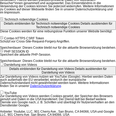
Besucher*innen gesammelt und ausgewertet. Das Einverständnis in die
Verwendung der Cookies können Sie jederzeit widerrufen. Weitere Informationen
zu Cookies auf dieser Webseite finden Sie in unserer Datenschutzerklärung und
im Impressum.
Technisch notwendige Cookies
Details einblenden
für Technisch notwendige Cookies
Details ausblenden
für
Technisch notwendige Cookies
Diese Cookies werden für eine reibungslose Funktion unserer Website benötigt.
Contao HTTPS CSRF Token
Schützt vor Cross-Site-Request-Forgery Angriffen.
Speicherdauer:
Dieses Cookie bleibt nur für die aktuelle Browsersitzung bestehen.
PHP SESSION ID
Speichert die aktuelle PHP-Session.
Speicherdauer:
Dieses Cookie bleibt nur für die aktuelle Browsersitzung bestehen.
Darstellung von Videos
Details einblenden
für Darstellung von Videos
Details ausblenden
für
Darstellung von Videos
Zur Darstellung von Videos nutzen wir YouTube (Google). Hierbei werden Daten
auch außerhalb der EU verarbeitet, wodurch der europäische
Datenschutzstandard nicht gewährleistet werden kann. Weitere Informationen
finden Sie in unserer
Datenschutzerklärung
.
YouTube
Zur Darstellung von Videos werden Cookies gesetzt, der Speicher des Browsers
genutzt und Daten in die USA transferiert. Der Dienst lädt bei Bedarf weitere
Dienste von Google nach, z. B. Schriften und überträgt ihr Nutzerverhalten an den
Dienstleister Google.
Anbieter:
Youtube, LLC, 901 Cherry Ave., San Bruno, CA 94066, USA und Google
LLC, 901 Cherry Ave. San Bruno, CA 94066, USA