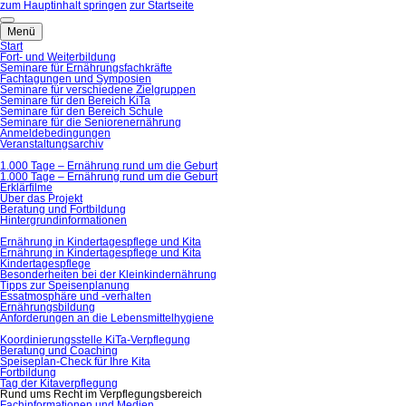
zum Hauptinhalt springen
zur Startseite
Menü
Start
Fort- und Weiterbildung
Seminare für Ernährungsfachkräfte
Fachtagungen und Symposien
Seminare für verschiedene Zielgruppen
Seminare für den Bereich KiTa
Seminare für den Bereich Schule
Seminare für die Seniorenernährung
Anmeldebedingungen
Veranstaltungsarchiv
1.000 Tage – Ernährung rund um die Geburt
1.000 Tage – Ernährung rund um die Geburt
Erklärfilme
Über das Projekt
Beratung und Fortbildung
Hintergrundinformationen
Ernährung in Kindertagespflege und Kita
Ernährung in Kindertagespflege und Kita
Kindertagespflege
Besonderheiten bei der Kleinkindernährung
Tipps zur Speisenplanung
Essatmosphäre und -verhalten
Ernährungsbildung
Anforderungen an die Lebensmittelhygiene
Koordinierungsstelle KiTa-Verpflegung
Beratung und Coaching
Speiseplan-Check für Ihre Kita
Fortbildung
Tag der Kitaverpflegung
Rund ums Recht im Verpflegungsbereich
Fachinformationen und Medien