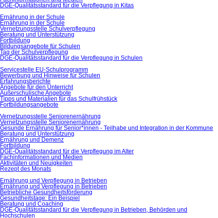
DGE-Qualitätsstandard für die Verpflegung in Kitas
Ernährung in der Schule
Ernährung in der Schule
Vernetzungsstelle Schulverpflegung
Beratung und Unterstützung
Fortbildung
Bildungsangebote für Schulen
Tag der Schulverpflegung
DGE-Qualitätsstandard für die Verpflegung in Schulen
Servicestelle EU-Schulprogramm
Bewerbung und Hinweise für Schulen
Erfahrungsberichte
Angebote für den Unterricht
Außerschulische Angebote
Tipps und Materialien für das Schulfrühstück
Fortbildungsangebote
Vernetzungsstelle Seniorenernährung
Vernetzungsstelle Seniorenernährung
Gesunde Ernährung für Senior*innen - Teilhabe und Integration in der Kommune
Beratung und Unterstützung
Ernährung und Demenz
Fortbildung
DGE-Qualitätsstandard für die Verpflegung im Alter
Fachinformationen und Medien
Aktivitäten und Neuigkeiten
Rezept des Monats
Ernährung und Verpflegung in Betrieben
Ernährung und Verpflegung in Betrieben
Betriebliche Gesundheitsförderung
Gesundheitstage: Ein Beispiel
Beratung und Coaching
DGE-Qualitätsstandard für die Verpflegung in Betrieben, Behörden und
Hochschulen