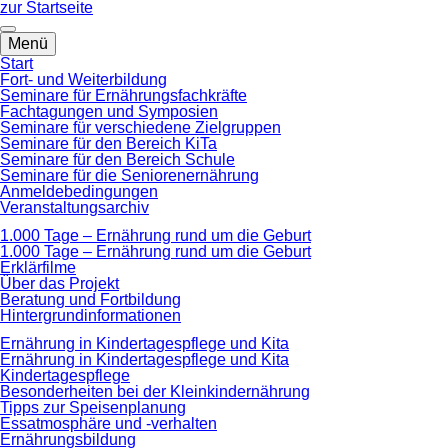
zum
zur Startseite
Hauptinhalt
springen
Menü
Start
Fort- und Weiterbildung
Seminare für Ernährungsfachkräfte
Fachtagungen und Symposien
Seminare für verschiedene Zielgruppen
Seminare für den Bereich KiTa
Seminare für den Bereich Schule
Seminare für die Seniorenernährung
Anmeldebedingungen
Veranstaltungsarchiv
1.000 Tage – Ernährung rund um die Geburt
1.000 Tage – Ernährung rund um die Geburt
Erklärfilme
Über das Projekt
Beratung und Fortbildung
Hintergrundinformationen
Ernährung in Kindertagespflege und Kita
Ernährung in Kindertagespflege und Kita
Kindertagespflege
Besonderheiten bei der Kleinkindernährung
Tipps zur Speisenplanung
Essatmosphäre und -verhalten
Ernährungsbildung