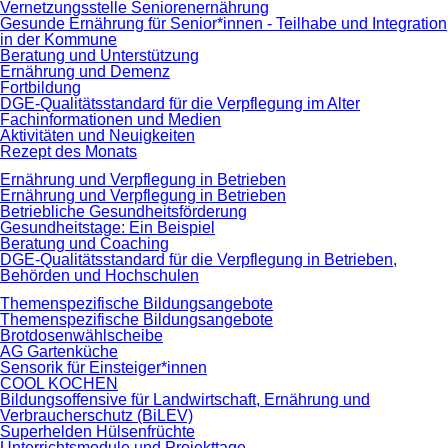
Vernetzungsstelle Seniorenernährung
Gesunde Ernährung für Senior*innen - Teilhabe und Integration
in der Kommune
Beratung und Unterstützung
Ernährung und Demenz
Fortbildung
DGE-Qualitätsstandard für die Verpflegung im Alter
Fachinformationen und Medien
Aktivitäten und Neuigkeiten
Rezept des Monats
Ernährung und Verpflegung in Betrieben
Ernährung und Verpflegung in Betrieben
Betriebliche Gesundheitsförderung
Gesundheitstage: Ein Beispiel
Beratung und Coaching
DGE-Qualitätsstandard für die Verpflegung in Betrieben,
Behörden und Hochschulen
Themenspezifische Bildungsangebote
Themenspezifische Bildungsangebote
Brotdosenwählscheibe
AG Gartenküche
Sensorik für Einsteiger*innen
COOL KOCHEN
Bildungsoffensive für Landwirtschaft, Ernährung und
Verbraucherschutz (BiLEV)
Superhelden Hülsenfrüchte
Unterrichtsmodule und Projekttage