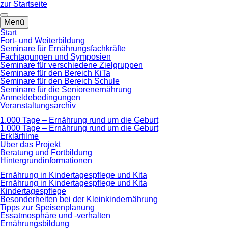
zum
zur Startseite
Hauptinhalt
springen
Menü
Start
Fort- und Weiterbildung
Seminare für Ernährungsfachkräfte
Fachtagungen und Symposien
Seminare für verschiedene Zielgruppen
Seminare für den Bereich KiTa
Seminare für den Bereich Schule
Seminare für die Seniorenernährung
Anmeldebedingungen
Veranstaltungsarchiv
1.000 Tage – Ernährung rund um die Geburt
1.000 Tage – Ernährung rund um die Geburt
Erklärfilme
Über das Projekt
Beratung und Fortbildung
Hintergrundinformationen
Ernährung in Kindertagespflege und Kita
Ernährung in Kindertagespflege und Kita
Kindertagespflege
Besonderheiten bei der Kleinkindernährung
Tipps zur Speisenplanung
Essatmosphäre und -verhalten
Ernährungsbildung