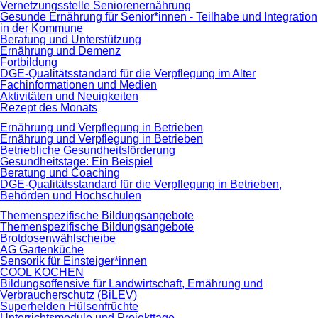
Vernetzungsstelle Seniorenernährung
Gesunde Ernährung für Senior*innen - Teilhabe und Integration
in der Kommune
Beratung und Unterstützung
Ernährung und Demenz
Fortbildung
DGE-Qualitätsstandard für die Verpflegung im Alter
Fachinformationen und Medien
Aktivitäten und Neuigkeiten
Rezept des Monats
Ernährung und Verpflegung in Betrieben
Ernährung und Verpflegung in Betrieben
Betriebliche Gesundheitsförderung
Gesundheitstage: Ein Beispiel
Beratung und Coaching
DGE-Qualitätsstandard für die Verpflegung in Betrieben,
Behörden und Hochschulen
Themenspezifische Bildungsangebote
Themenspezifische Bildungsangebote
Brotdosenwählscheibe
AG Gartenküche
Sensorik für Einsteiger*innen
COOL KOCHEN
Bildungsoffensive für Landwirtschaft, Ernährung und
Verbraucherschutz (BiLEV)
Superhelden Hülsenfrüchte
Unterrichtsmodule und Projekttage