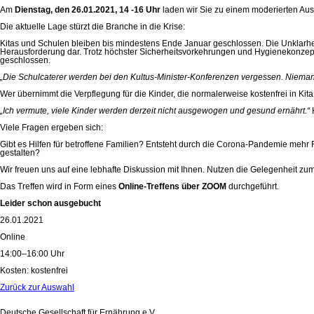
Am
Dienstag, den 26.01.2021, 14 -16 Uhr
laden wir Sie zu einem moderierten Aus
Die aktuelle Lage stürzt die Branche in die Krise:
Kitas und Schulen bleiben bis mindestens Ende Januar geschlossen. Die Unklarheit ü
Herausforderung dar. Trotz höchster Sicherheitsvorkehrungen und Hygienekonzepte
geschlossen.
„Die Schulcaterer werden bei den Kultus-Minister-Konferenzen vergessen. Niemand is
Wer übernimmt die Verpflegung für die Kinder, die normalerweise kostenfrei in Kit
„Ich vermute, viele Kinder werden derzeit nicht ausgewogen und gesund ernährt.“
K
Viele Fragen ergeben sich:
Gibt es Hilfen für betroffene Familien? Entsteht durch die Corona-Pandemie mehr
gestalten?
Wir freuen uns auf eine lebhafte Diskussion mit Ihnen. Nutzen die Gelegenheit z
Das Treffen wird in Form eines
Online-Treffens über ZOOM
durchgeführt.
Leider schon ausgebucht
26.01.2021
Online
14:00–16:00 Uhr
Kosten: kostenfrei
Zurück zur Auswahl
Deutsche Gesellschaft für Ernährung e.V.