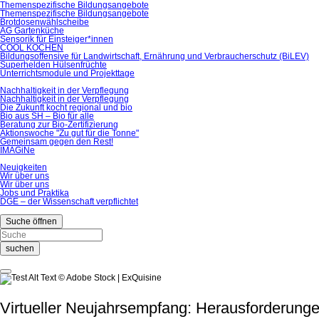
Themenspezifische Bildungsangebote
Themenspezifische Bildungsangebote
Brotdosenwählscheibe
AG Gartenküche
Sensorik für Einsteiger*innen
COOL KOCHEN
Bildungsoffensive für Landwirtschaft, Ernährung und Verbraucherschutz (BiLEV)
Superhelden Hülsenfrüchte
Unterrichtsmodule und Projekttage
Nachhaltigkeit in der Verpflegung
Nachhaltigkeit in der Verpflegung
Die Zukunft kocht regional und bio
Bio aus SH – Bio für alle
Beratung zur Bio-Zertifizierung
Aktionswoche "Zu gut für die Tonne"
Gemeinsam gegen den Rest!
IMAGiNe
Neuigkeiten
Wir über uns
Wir über uns
Jobs und Praktika
DGE – der Wissenschaft verpflichtet
Suche öffnen
suchen
© Adobe Stock | ExQuisine
Virtueller Neujahrsempfang: Herausforderunge