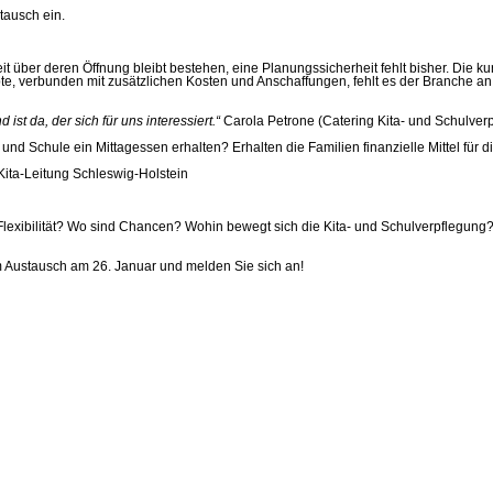
tausch ein.
ber deren Öffnung bleibt bestehen, eine Planungssicherheit fehlt bisher. Die kurzf
, verbunden mit zusätzlichen Kosten und Anschaffungen, fehlt es der Branche an 
t da, der sich für uns interessiert.“
Carola Petrone (Catering Kita- und Schulve
a und Schule ein Mittagessen erhalten? Erhalten die Familien finanzielle Mittel fü
ita-Leitung Schleswig-Holstein
 Flexibilität? Wo sind Chancen? Wohin bewegt sich die Kita- und Schulverpflegung
um Austausch am 26. Januar und melden Sie sich an!