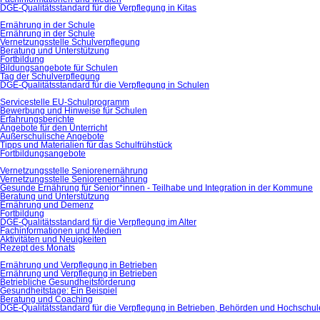
DGE-Qualitätsstandard für die Verpflegung in Kitas
Ernährung in der Schule
Ernährung in der Schule
Vernetzungsstelle Schulverpflegung
Beratung und Unterstützung
Fortbildung
Bildungsangebote für Schulen
Tag der Schulverpflegung
DGE-Qualitätsstandard für die Verpflegung in Schulen
Servicestelle EU-Schulprogramm
Bewerbung und Hinweise für Schulen
Erfahrungsberichte
Angebote für den Unterricht
Außerschulische Angebote
Tipps und Materialien für das Schulfrühstück
Fortbildungsangebote
Vernetzungsstelle Seniorenernährung
Vernetzungsstelle Seniorenernährung
Gesunde Ernährung für Senior*innen - Teilhabe und Integration in der Kommune
Beratung und Unterstützung
Ernährung und Demenz
Fortbildung
DGE-Qualitätsstandard für die Verpflegung im Alter
Fachinformationen und Medien
Aktivitäten und Neuigkeiten
Rezept des Monats
Ernährung und Verpflegung in Betrieben
Ernährung und Verpflegung in Betrieben
Betriebliche Gesundheitsförderung
Gesundheitstage: Ein Beispiel
Beratung und Coaching
DGE-Qualitätsstandard für die Verpflegung in Betrieben, Behörden und Hochschu