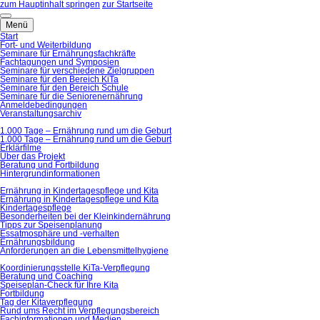
zum Hauptinhalt springen
zur Startseite
Menü
Start
Fort- und Weiterbildung
Seminare für Ernährungsfachkräfte
Fachtagungen und Symposien
Seminare für verschiedene Zielgruppen
Seminare für den Bereich KiTa
Seminare für den Bereich Schule
Seminare für die Seniorenernährung
Anmeldebedingungen
Veranstaltungsarchiv
1.000 Tage – Ernährung rund um die Geburt
1.000 Tage – Ernährung rund um die Geburt
Erklärfilme
Über das Projekt
Beratung und Fortbildung
Hintergrundinformationen
Ernährung in Kindertagespflege und Kita
Ernährung in Kindertagespflege und Kita
Kindertagespflege
Besonderheiten bei der Kleinkindernährung
Tipps zur Speisenplanung
Essatmosphäre und -verhalten
Ernährungsbildung
Anforderungen an die Lebensmittelhygiene
Koordinierungsstelle KiTa-Verpflegung
Beratung und Coaching
Speiseplan-Check für Ihre Kita
Fortbildung
Tag der Kitaverpflegung
Rund ums Recht im Verpflegungsbereich
Fachinformationen und Medien