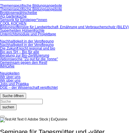
Themenspezifische Bildungsangebote
Themenspezifische Bildungsangebote
Brotdosenwählscheibe
AG Gartenküche
Sensorik für Einsteiger*innen
COOL KOCHEN
Bildungsoffensive für Landwirtschaft, Ernährung und Verbraucherschutz (BiLEV)
Superhelden Hülsenfrüchte
Unterrichtsmodule und Projekttage
Nachhaltigkeit in der Verpflegung
Nachhaltigkeit in der Verpflegung
Die Zukunft kocht regional und bio
Bio aus SH – Bio für alle
Beratung zur Bio-Zertifizierung
Aktionswoche "Zu gut für die Tonne"
Gemeinsam gegen den Rest!
IMAGiNe
Neuigkeiten
Wir über uns
Wir über uns
Jobs und Praktika
DGE – der Wissenschaft verpflichtet
Suche öffnen
suchen
© Adobe Stock | ExQuisine
Seminare für Tagesmütter und -väter