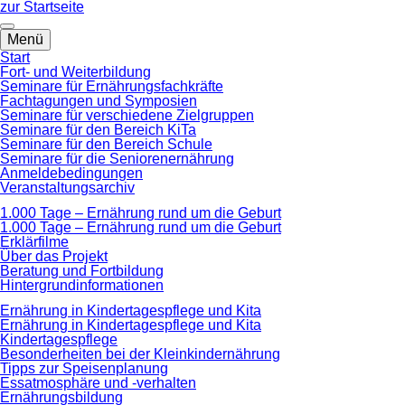
zum
zur Startseite
Hauptinhalt
springen
Menü
Start
Fort- und Weiterbildung
Seminare für Ernährungsfachkräfte
Fachtagungen und Symposien
Seminare für verschiedene Zielgruppen
Seminare für den Bereich KiTa
Seminare für den Bereich Schule
Seminare für die Seniorenernährung
Anmeldebedingungen
Veranstaltungsarchiv
1.000 Tage – Ernährung rund um die Geburt
1.000 Tage – Ernährung rund um die Geburt
Erklärfilme
Über das Projekt
Beratung und Fortbildung
Hintergrundinformationen
Ernährung in Kindertagespflege und Kita
Ernährung in Kindertagespflege und Kita
Kindertagespflege
Besonderheiten bei der Kleinkindernährung
Tipps zur Speisenplanung
Essatmosphäre und -verhalten
Ernährungsbildung