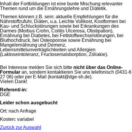
Inhalt der Fortbildungen ist eine bunte Mischung relevanter
Themen rund um die Ernährungslehre und Diätetik.
Themen können z.B. sein: aktuelle Empfehlungen für die
Nährstoffzufuhr, Diäten, u.a. Leichte Vollkost, Kostformen bei
Kau- und Schluckstörungen sowie bei Erkrankungen des
Darmes (Morbus Crohn, Colitis Ulcerosa, Obstipation),
Ernährung bei Diabetes, bei Fettstoffwechselstörungen, bei
Bluthochdruck, bei Osteoporose sowie Ernährung bei
Mangelernährung und Demenz,
Lebensmittelunverträglichkeiten und Allergien
(Laktoseintoleranz, Fructosemalsborption, Zöliakie).
Bei Interesse melden Sie sich bitte
nicht über das Online-
Formular
an, sondern kontaktieren Sie uns telefonisch (0431-6
27 06) oder per E-Mail (kontakt@dge-sh.de).
Vielen Dank!
Referent/-in:
DGE
Leider schon ausgebucht
Ort: nach Anfrage
Kosten: variabel
Zurück zur Auswahl