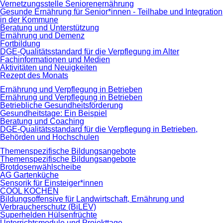
Vernetzungsstelle Seniorenernährung
Gesunde Ernährung für Senior*innen - Teilhabe und Integration
in der Kommune
Beratung und Unterstützung
Ernährung und Demenz
Fortbildung
DGE-Qualitätsstandard für die Verpflegung im Alter
Fachinformationen und Medien
Aktivitäten und Neuigkeiten
Rezept des Monats
Ernährung und Verpflegung in Betrieben
Ernährung und Verpflegung in Betrieben
Betriebliche Gesundheitsförderung
Gesundheitstage: Ein Beispiel
Beratung und Coaching
DGE-Qualitätsstandard für die Verpflegung in Betrieben,
Behörden und Hochschulen
Themenspezifische Bildungsangebote
Themenspezifische Bildungsangebote
Brotdosenwählscheibe
AG Gartenküche
Sensorik für Einsteiger*innen
COOL KOCHEN
Bildungsoffensive für Landwirtschaft, Ernährung und
Verbraucherschutz (BiLEV)
Superhelden Hülsenfrüchte
Unterrichtsmodule und Projekttage