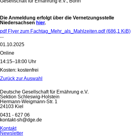
Gesellschaft für Ernährung e.V., Bonn
Die Anmeldung erfolgt über die Vernetzungsstelle
Niedersachsen
hier
.
pdf
Flyer zum Fachtag_Mehr_als_Mahlzeiten.pdf
(686,1 KiB)
...
01.10.2025
Online
14:15–18:00 Uhr
Kosten: kostenfrei
Zurück zur Auswahl
Deutsche Gesellschaft für Ernährung e.V.
Sektion Schleswig-Holstein
Hermann-Weigmann-Str. 1
24103 Kiel
0431 - 627 06
kontakt-sh@dge.de
Navigation
Kontakt
überspringen
Newsletter