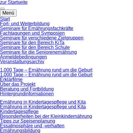
zum
zur Startseite
Hauptinhalt
springen
Menü
Start
Fort- und Weiterbildung
Seminare für Ernährungsfachkräfte
Fachtagungen und Symposien
Seminare für verschiedene Zielgruppen
Seminare für den Bereich KiTa
Seminare für den Bereich Schule
Seminare für die Seniorenernährung
Anmeldebedingungen
Veranstaltungsarchiv
1.000 Tage – Ernährung rund um die Geburt
1.000 Tage – Ernährung rund um die Geburt
Erklärfilme
Über das Projekt
Beratung und Fortbildung
Hintergrundinformationen
Ernährung in Kindertagespflege und Kita
Ernährung in Kindertagespflege und Kita
Kindertagespflege
Besonderheiten bei der Kleinkindernährung
Tipps zur Speisenplanung
Essatmosphäre und -verhalten
Ernährungsbildung